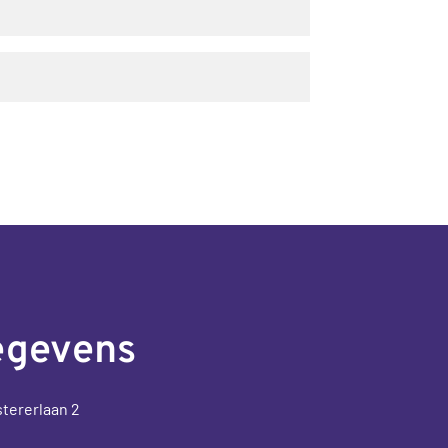
egevens
stererlaan 2