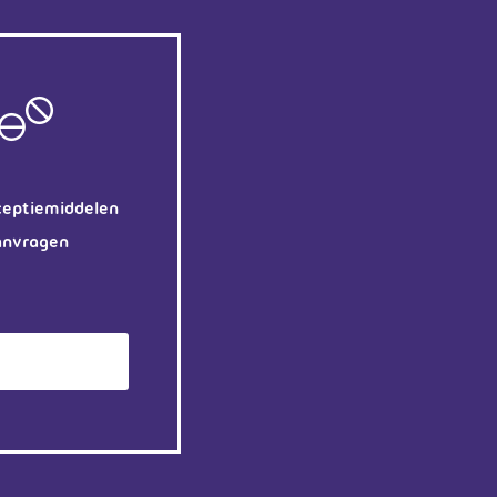
ceptiemiddelen
anvragen
ëntenomgeving