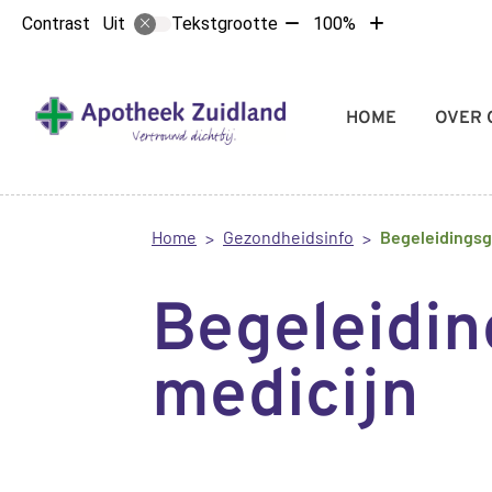
Tekst
Tekst
Contrast
Tekstgrootte
100%
Uit
verkleinen
vergroten
met
met
10%
10%
Hoofdmenu
HOME
OVER 
Home
Gezondheidsinfo
Begeleidingsg
Begeleidin
medicijn