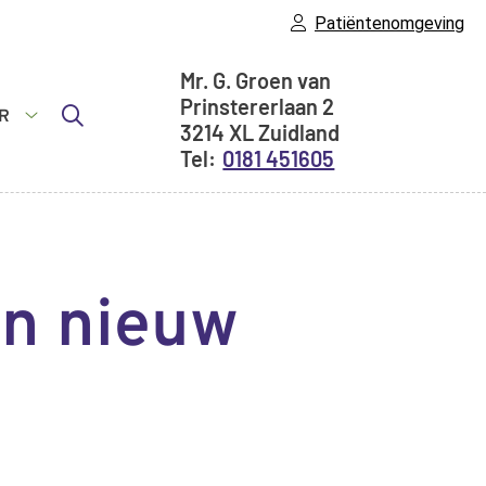
Patiëntenomgeving
Adresgegevens
Mr. G. Groen van
Prinstererlaan
2
R
3214 XL
Zuidland
idsinfo
Meer
0181 451605
submenu
en nieuw