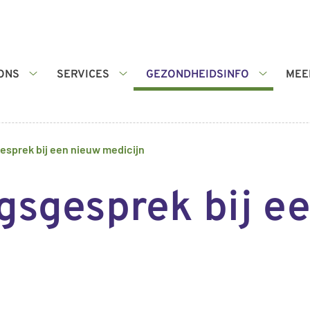
ONS
SERVICES
GEZONDHEIDSINFO
MEE
Over
Services
Gezondhe
ons
submenu
submenu
submenu
esprek bij een nieuw medicijn
gsgesprek bij e