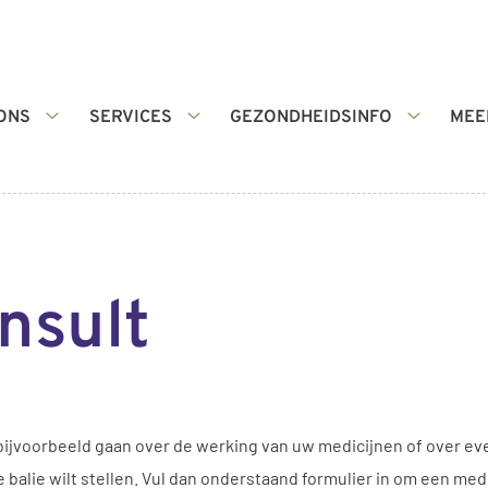
ONS
SERVICES
GEZONDHEIDSINFO
MEE
Over
Services
Gezondhe
ons
submenu
submenu
submenu
nsult
bijvoorbeeld gaan over de werking van uw medicijnen of over eve
de balie wilt stellen. Vul dan onderstaand formulier in om een m