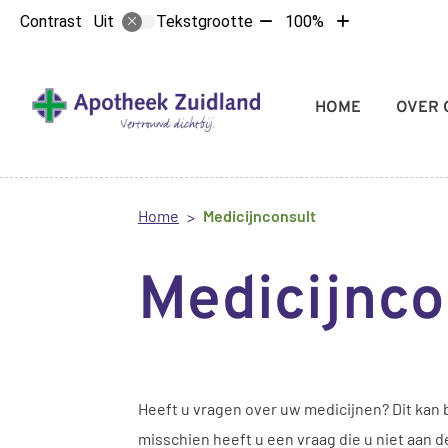
Tekst
Tekst
Contrast
Tekstgrootte
100%
Uit
verkleinen
vergroten
met
met
10%
10%
Hoofdmenu
HOME
OVER 
Home
Medicijnconsult
Medicijnco
Heeft u vragen over uw medicijnen? Dit kan 
misschien heeft u een vraag die u niet aan 