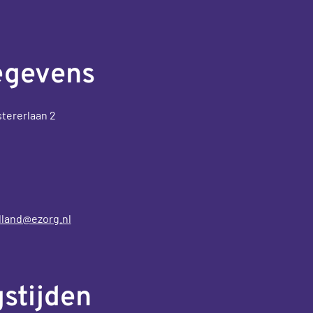
egevens
stererlaan 2
land@ezorg.nl
stijden