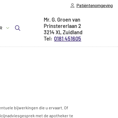
Patiëntenomgeving
Adresgegevens
Mr. G. Groen van
Prinstererlaan
2
R
3214 XL
Zuidland
idsinfo
Meer
0181 451605
submenu
ntuele bijwerkingen die u ervaart. Of
edicijnadviesgesprek met de apotheker te