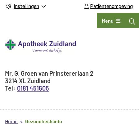
Instellingen
Patiëntenomgeving
Hoofdmenu
Menu
Adresgegevens
Mr. G. Groen van Prinstererlaan
2
3214 XL
Zuidland
0181 451605
Home
Gezondheidsinfo