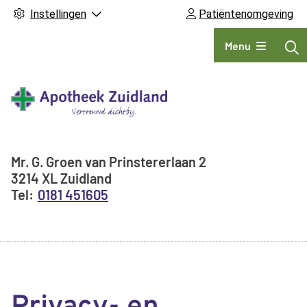
Instellingen
Patiëntenomgeving
Hoofdmenu
Menu
Adresgegevens
Mr. G. Groen van Prinstererlaan
2
3214 XL
Zuidland
0181 451605