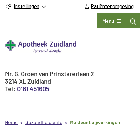
Instellingen
Patiëntenomgeving
Hoofdmenu
Menu
Adresgegevens
Mr. G. Groen van Prinstererlaan
2
3214 XL
Zuidland
0181 451605
Home
Gezondheidsinfo
Meldpunt bijwerkingen