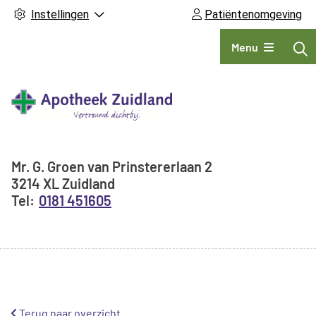
Instellingen
Patiëntenomgeving
Hoofdmenu
Menu
Adresgegevens
Mr. G. Groen van Prinstererlaan
2
3214 XL
Zuidland
0181 451605
Terug naar overzicht